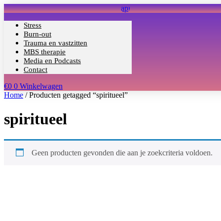
Ga
naar
de
Stress
inhoud
Burn-out
Trauma en vastzitten
MBS therapie
Media en Podcasts
Contact
€
0
0
Winkelwagen
Home
/ Producten getagged “spiritueel”
spiritueel
Geen producten gevonden die aan je zoekcriteria voldoen.